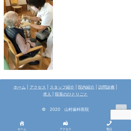
ホーム
|
アクセス
|
スタッフ紹介
|
院内紹介
|
訪問診療
|
求人
|
院長のひとりごと
© 2020 山村歯科医院
↑
ホーム
アクセス
電話