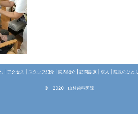
ム
|
アクセス
|
スタッフ紹介
|
院内紹介
|
訪問診療
|
求人
|
院長のひと
© 2020 山村歯科医院