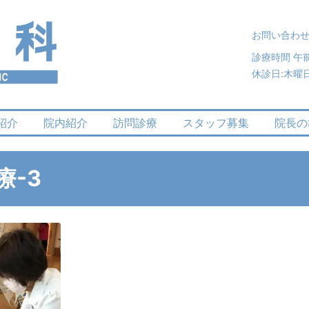
お問い合わせ
診療時間 午前
休診日:木曜
紹介
院内紹介
訪問診療
スタッフ募集
院長の
療-3